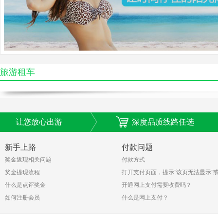
旅游租车
让您放心出游
深度品质线路任选
新手上路
付款问题
奖金返现相关问题
付款方式
奖金提现流程
打开支付页面，提示”该页无法显示”
什么是点评奖金
空白页，可能是什么原因？
开通网上支付需要收费吗？
如何注册会员
什么是网上支付？