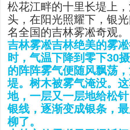
松花江畔的十里长堤上，
头，在阳光照耀下，银光
名全国的吉林雾凇奇观。
吉林雾凇吉林绝美的雾凇
时，气温下降到零下30
的阵阵雾气便随风飘荡，
堤。树木被雾气淹没。这
地，一层又一层地给松针
银线，逐渐变成银条，最
柳了。