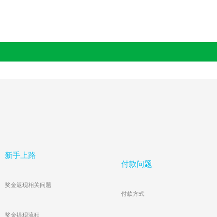
让您放心出游
新手上路
付款问题
深度品质线路任选
奖金返现相关问题
玩转独家优质服务
付款方式
全网性价比最高
奖金提现流程