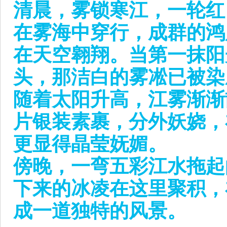
清晨，雾锁寒江，一轮红
在雾海中穿行，成群的鸿
在天空翱翔。当第一抹阳
头，那洁白的雾凇已被染
随着太阳升高，江雾渐渐
片银装素裹，分外妖娆，
更显得晶莹妩媚。
傍晚，一弯五彩江水拖起
下来的冰凌在这里聚积，
成一道独特的风景。