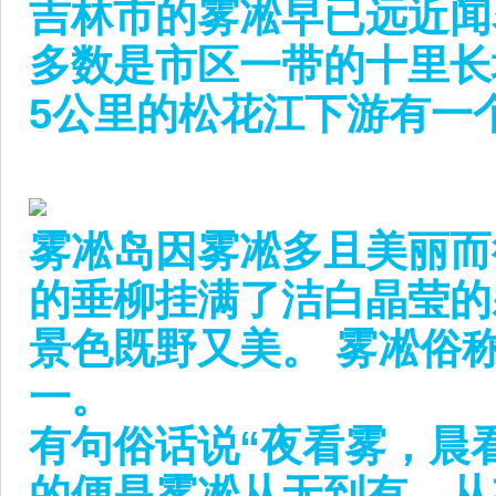
吉林市的雾凇早已远近闻
多数是市区一带的十里长
5公里的松花江下游有一
雾凇岛因雾凇多且美丽而
的垂柳挂满了洁白晶莹的
景色既野又美。 雾凇俗
一。
有句俗话说“夜看雾，晨
的便是雾凇从无到有，从