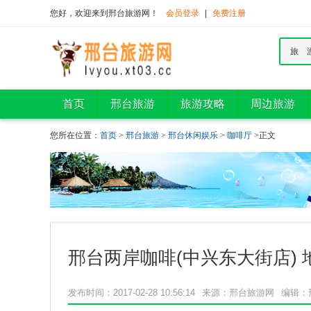
您好，欢迎来到邢台旅游网！
会员登录
|
免费注册
旅 
首页
邢台旅游
旅游攻略
周边旅游
您所在位置：
首页
>
邢台旅游
>
邢台休闲娱乐
>
咖啡厅
>正文
邢台两岸咖啡(中兴东大街店) 
发布时间：2017-02-28 10:56:14
来源：邢台旅游网
编辑：