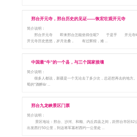
邢台开元寺，邢台历史的见证——恢宏壮观开元寺
简介说明：
邢台开元寺 即来邢台怎能坐得住呢? 于是乎 开元寺竭
开元寺历史悠悠，岁月沧桑， 有过辉煌，难 ...
中国最“牛”的一个县，与三个国家接壤
简介说明：
很多人都说，新疆是一个无论去了多少次，总还想再去的地方。虽然
萄的“酒醉&r ...
邢台九龙峡景区门票
简介说明：
景区地址：邢台、沙河、和顺、内丘四县之间，距邢台市区62公里。景区
出发西行50公里，到达将军墓村西约一公里处 ...