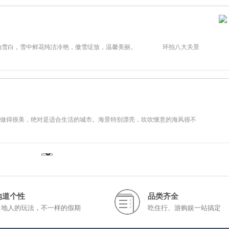
，天地雪白，雪中鲜花纯洁冷艳，傲雪绽放，温馨美丽。 环拍八大关景
很美，绝对是适合生活的城市。海景特别漂亮，吹吹惬意的海风很不
地道个性
品类齐全
当地人的玩法，不一样的假期
吃住行、游购娱一站搞定