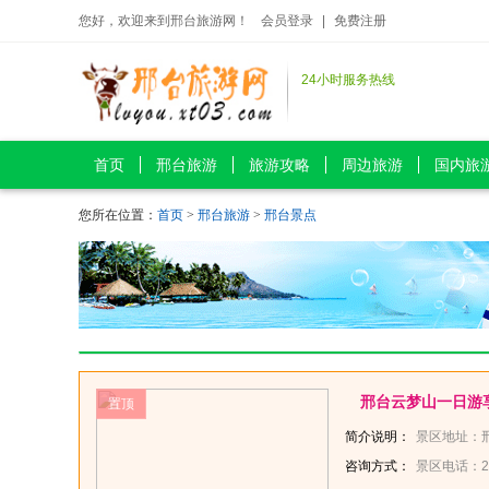
您好，欢迎来到邢台旅游网！
会员登录
|
免费注册
24小时服务热线
首页
邢台旅游
旅游攻略
周边旅游
国内旅
您所在位置：
首页
>
邢台旅游
>
邢台景点
邢台云梦山一日游
置顶
简介说明：
景区地址：邢台县冀家村乡石板房村北，距邢台市6
咨询方式：
景区电话：275