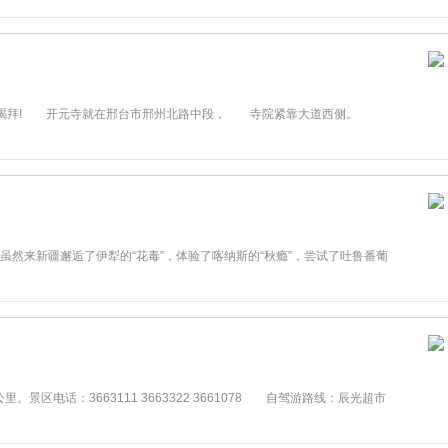
拜! 开元寺就在邢台市邢州北路中段， 寺院紧靠大道西侧。
来新疆邂逅了伊犁的“花毒”，体验了喀纳斯的“秋瘾”，尝试了吐鲁番葡
电话：3663111 3663322 3661078 自驾游路线：辰光超市