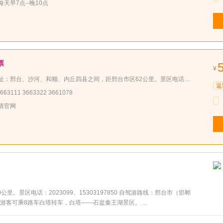
天早7点--晚10点
票
¥
、内丘四县之间，距邢台市区62公里。景区电话：3663111 3663322 3661078 自驾游路线：辰光超市出发西行50公里，到达将军墓村西约一公里处
返
3111 3663322 3661078
情官网
景区电话：2023099、15303197850 自驾游路线：邢台市（邯郸
客可乘8路车白塔转车，白塔——石盆秦王湖景区。 ...