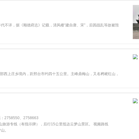
代不详，据《顺德府志》记载，清风楼“建自唐、宋”，后因战乱等故被毁
西上庄乡境内，距邢台市约四十五公里。主峰鼎梅山，又名栲栳红山，
58550、2758663
山旅游专线（有指示牌），后行15公里抵达云梦山景区。 视频路线
梦山。