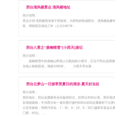
邢台清风楼景点 清风楼地址
简介说明：
景点介绍 清风楼原坐落于府衙前，为府衙的组成部分。清风楼始建年
坏。明朝宪宗成化三年（公元1467年 ...
邢台八景之“鼎梅晴雪”(小西天)游记
简介说明：
鼎梅晴雪中的鼎梅山即指人们熟知的小西天，它位于邢台县西南部
当地人称奶奶顶，海拔1089米。 小西天早在唐 ...
邢台云梦山一日游享受夏日的清凉-夏天好去处
简介说明：
景区地址：邢台县冀家村乡石板房村北，距邢台市66公里。景区电话：27
自驾游路线：中兴西大街一直向西行驶约60Km后到达冀家村下云梦
公交车路线：邢西汽车站，7：30、8：10、9：30三趟班车直达云
门票：60元。 ...