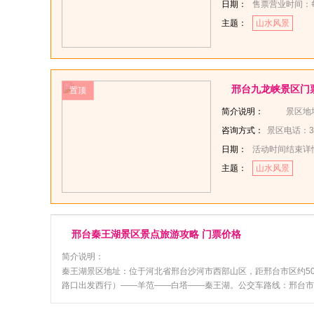
日期：
售票营业时间：每
主题：
山水风景
邢台九龙峡景区门
置顶
简介说明：
景区地址：邢台、沙河、和顺
咨询方式：
景区电话：366
日期：
活动时间结束详
主题：
山水风景
邢台秦王湖景区景点旅游攻略 门票价格
简介说明：
秦王湖景区地址：位于河北省邢台沙河市西部山区，距邢台市区约50公里。
路口出发西行）——羊范——白塔——秦王湖。公交车路线：邢台市游