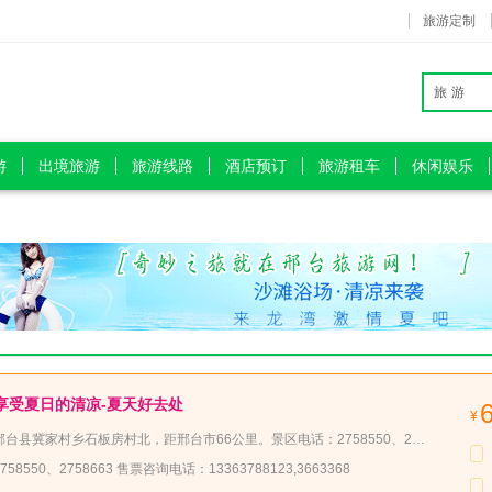
旅游定制
旅游
游
出境旅游
旅游线路
酒店预订
旅游租车
休闲娱乐
享受夏日的清凉-夏天好去处
¥
6公里。景区电话：2758550、2758663 自驾游路线：中兴西大街一直向西行驶约60Km后到达冀家村下云梦山旅游专线（有指示牌），后行15公里抵达云梦山景区。 视频路线 公交车路线：邢西汽车站，7：30、8：10、9：30三趟班车直达云梦山。 门票：60元。
8550、2758663 售票咨询电话：13363788123,3663368